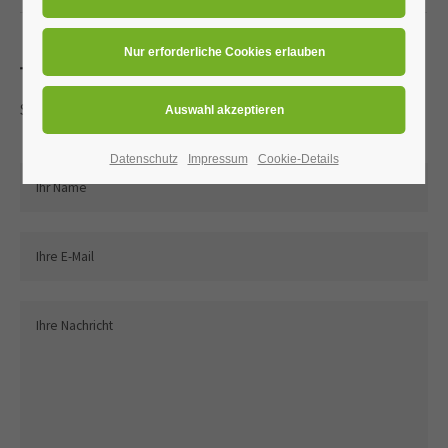
24h
/ 365days
Treten Sie in Kontakt mit uns
Schreiben Sie uns einfach über das Formular
We offer support for our customers
Datenschutz
Impressum
Cookie-Details
Mon - Fri 8:00am - 5:00pm
(GMT +1)
Get in touch
Cybersteel Inc.
376-293 City Road, Suite 600
San Francisco, CA 94102
Have any questions?
+44 1234 567 890
Drop us a line