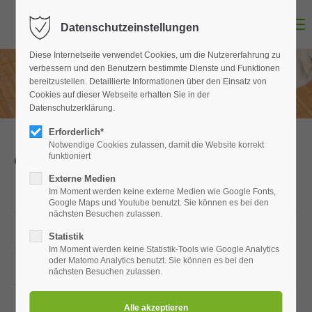
Menu
Datenschutzeinstellungen
Login
Diese Internetseite verwendet Cookies, um die Nutzererfahrung zu
Benutzername
verbessern und den Benutzern bestimmte Dienste und Funktionen
bereitzustellen. Detaillierte Informationen über den Einsatz von
Cookies auf dieser Webseite erhalten Sie in der
Datenschutzerklärung.
Passwort
Erforderlich*
Notwendige Cookies zulassen, damit die Website korrekt
funktioniert
Öffnungszeiten
Externe Medien
Im Moment werden keine externe Medien wie Google Fonts,
Montag, Dienstag,
09.00 - 17.00 Uhr
Anmelden
Google Maps und Youtube benutzt. Sie können es bei den
nächsten Besuchen zulassen.
Register
|
Lost your password?
Donnerstag, Freitag:
09.00 - 17.00 Uhr
Statistik
Im Moment werden keine Statistik-Tools wie Google Analytics
Support
oder Matomo Analytics benutzt. Sie können es bei den
Samstag:
09.00 - 13.00 Uhr
nächsten Besuchen zulassen.
Lorem ipsum dolor sit amet:
Mittwoch:
geschlossen