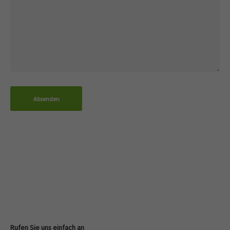
info@yourdomain.com
About us
Lorem ipsum dolor sit amet, consectetuer adipiscing elit.
Aenean commodo ligula eget dolor. Aenean massa. Cum
sociis natoque penatibus et magnis dis parturient montes,
nascetur ridiculus mus. Donec quam felis, ultricies nec.
Absenden
Rufen Sie uns einfach an