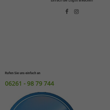
Einfach die Logos anklicken
info@yourdomain.com
About us
Lorem ipsum dolor sit amet, consectetuer adipiscing elit.
Aenean commodo ligula eget dolor. Aenean massa. Cum
sociis natoque penatibus et magnis dis parturient montes,
nascetur ridiculus mus. Donec quam felis, ultricies nec.
Rufen Sie uns einfach an
06261 - 98 79 744