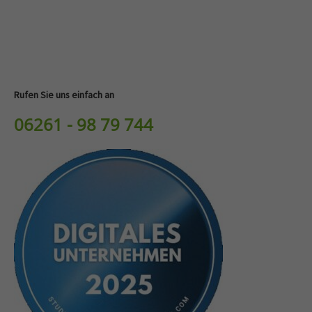
info@yourdomain.com
About us
Lorem ipsum dolor sit amet, consectetuer adipiscing elit.
Rufen Sie uns einfach an
Aenean commodo ligula eget dolor. Aenean massa. Cum
sociis natoque penatibus et magnis dis parturient montes,
06261 - 98 79 744
nascetur ridiculus mus. Donec quam felis, ultricies nec.