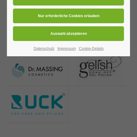
24h
/ 365days
We offer support for our customers
Datenschutz
Impressum
Cookie-Details
Mon - Fri 8:00am - 5:00pm
(GMT +1)
Get in touch
Cybersteel Inc.
376-293 City Road, Suite 600
San Francisco, CA 94102
Have any questions?
+44 1234 567 890
Drop us a line