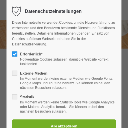
Menu
Datenschutzeinstellungen
Login
Diese Internetseite verwendet Cookies, um die Nutzererfahrung zu
Benutzername
verbessern und den Benutzern bestimmte Dienste und Funktionen
bereitzustellen. Detaillierte Informationen über den Einsatz von
Cookies auf dieser Webseite erhalten Sie in der
Datenschutzerklärung.
Passwort
Erforderlich*
Notwendige Cookies zulassen, damit die Website korrekt
funktioniert
Unsere Partner
Externe Medien
Im Moment werden keine externe Medien wie Google Fonts,
Anmelden
Google Maps und Youtube benutzt. Sie können es bei den
Eine Auswahl von namhaften Partnerfirmen, mit denen wir
nächsten Besuchen zulassen.
zusammen arbeiten.
Register
|
Lost your password?
Statistik
Im Moment werden keine Statistik-Tools wie Google Analytics
Support
oder Matomo Analytics benutzt. Sie können es bei den
nächsten Besuchen zulassen.
Lorem ipsum dolor sit amet: