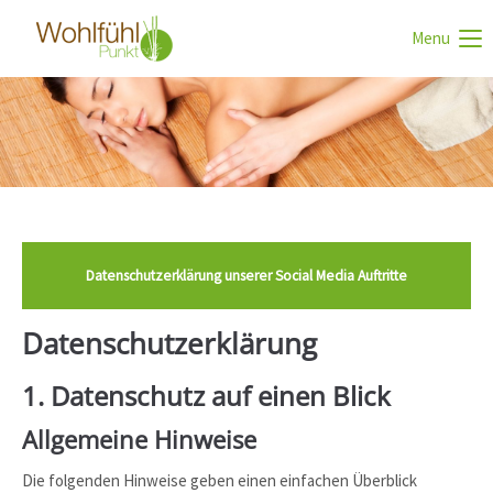
Menu
Login
Benutzername
Passwort
Datenschutzerklärung unserer Social Media Auftritte
Anmelden
Datenschutz­erklärung
Register
|
Lost your password?
1. Datenschutz auf einen Blick
Support
Allgemeine Hinweise
Lorem ipsum dolor sit amet:
Die folgenden Hinweise geben einen einfachen Überblick