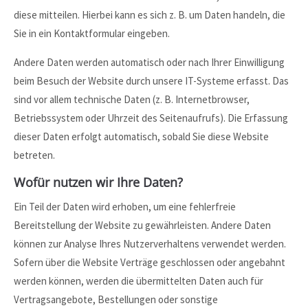
info@yourdomain.com
diese mitteilen. Hierbei kann es sich z. B. um Daten handeln, die
Sie in ein Kontaktformular eingeben.
About us
Andere Daten werden automatisch oder nach Ihrer Einwilligung
Lorem ipsum dolor sit amet, consectetuer adipiscing elit.
beim Besuch der Website durch unsere IT-Systeme erfasst. Das
Aenean commodo ligula eget dolor. Aenean massa. Cum
sind vor allem technische Daten (z. B. Internetbrowser,
sociis natoque penatibus et magnis dis parturient montes,
Betriebssystem oder Uhrzeit des Seitenaufrufs). Die Erfassung
nascetur ridiculus mus. Donec quam felis, ultricies nec.
dieser Daten erfolgt automatisch, sobald Sie diese Website
betreten.
Wofür nutzen wir Ihre Daten?
Ein Teil der Daten wird erhoben, um eine fehlerfreie
Bereitstellung der Website zu gewährleisten. Andere Daten
können zur Analyse Ihres Nutzerverhaltens verwendet werden.
Sofern über die Website Verträge geschlossen oder angebahnt
werden können, werden die übermittelten Daten auch für
Vertragsangebote, Bestellungen oder sonstige