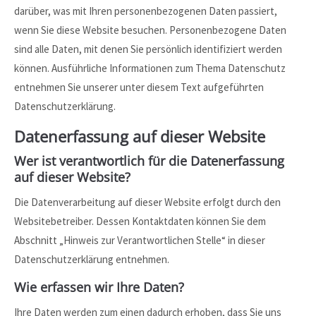
darüber, was mit Ihren personenbezogenen Daten passiert,
24h
wenn Sie diese Website besuchen. Personenbezogene Daten
/ 365days
sind alle Daten, mit denen Sie persönlich identifiziert werden
können. Ausführliche Informationen zum Thema Datenschutz
entnehmen Sie unserer unter diesem Text aufgeführten
Datenschutzerklärung.
We offer support for our customers
Mon - Fri 8:00am - 5:00pm
(GMT +1)
Datenerfassung auf dieser Website
Get in touch
Wer ist verantwortlich für die Datenerfassung
auf dieser Website?
Cybersteel Inc.
Die Datenverarbeitung auf dieser Website erfolgt durch den
376-293 City Road, Suite 600
San Francisco, CA 94102
Websitebetreiber. Dessen Kontaktdaten können Sie dem
Abschnitt „Hinweis zur Verantwortlichen Stelle“ in dieser
Datenschutzerklärung entnehmen.
Have any questions?
+44 1234 567 890
Wie erfassen wir Ihre Daten?
Drop us a line
Ihre Daten werden zum einen dadurch erhoben, dass Sie uns